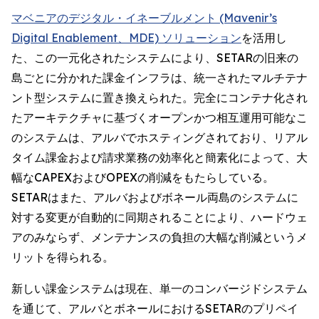
マベニアのデジタル・イネーブルメント (Mavenir’s
Digital Enablement、MDE) ソリューション
を活用し
た、この一元化されたシステムにより、SETARの旧来の
島ごとに分かれた課金インフラは、統一されたマルチテナ
ント型システムに置き換えられた。完全にコンテナ化され
たアーキテクチャに基づくオープンかつ相互運用可能なこ
のシステムは、アルバでホスティングされており、リアル
タイム課金および請求業務の効率化と簡素化によって、大
幅なCAPEXおよびOPEXの削減をもたらしている。
SETARはまた、アルバおよびボネール両島のシステムに
対する変更が自動的に同期されることにより、ハードウェ
アのみならず、メンテナンスの負担の大幅な削減というメ
リットを得られる。
新しい課金システムは現在、単一のコンバージドシステム
を通じて、アルバとボネールにおけるSETARのプリペイ