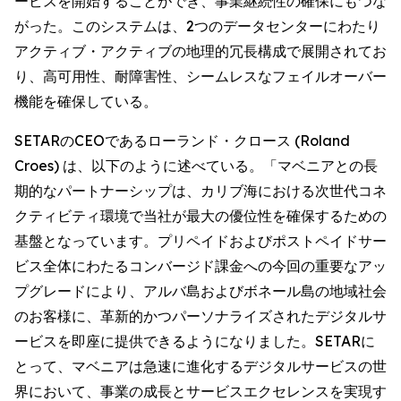
ービスを開始することができ、事業継続性の確保にもつな
がった。このシステムは、2つのデータセンターにわたり
アクティブ・アクティブの地理的冗長構成で展開されてお
り、高可用性、耐障害性、シームレスなフェイルオーバー
機能を確保している。
SETARのCEOであるローランド・クロース (Roland
Croes) は、以下のように述べている。「マベニアとの長
期的なパートナーシップは、カリブ海における次世代コネ
クティビティ環境で当社が最大の優位性を確保するための
基盤となっています。プリペイドおよびポストペイドサー
ビス全体にわたるコンバージド課金への今回の重要なアッ
プグレードにより、アルバ島およびボネール島の地域社会
のお客様に、革新的かつパーソナライズされたデジタルサ
ービスを即座に提供できるようになりました。SETARに
とって、マベニアは急速に進化するデジタルサービスの世
界において、事業の成長とサービスエクセレンスを実現す