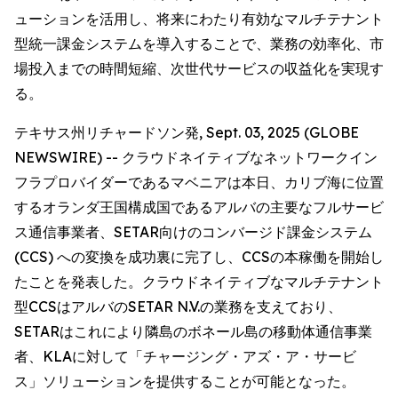
ューションを活用し、将来にわたり有効なマルチテナント
型統一課金システムを導入することで、業務の効率化、市
場投入までの時間短縮、次世代サービスの収益化を実現す
る。
テキサス州リチャードソン発, Sept. 03, 2025 (GLOBE
NEWSWIRE) -- クラウドネイティブなネットワークイン
フラプロバイダーであるマベニアは本日、カリブ海に位置
するオランダ王国構成国であるアルバの主要なフルサービ
ス通信事業者、SETAR向けのコンバージド課金システム
(CCS) への変換を成功裏に完了し、CCSの本稼働を開始し
たことを発表した。クラウドネイティブなマルチテナント
型CCSはアルバのSETAR N.V.の業務を支えており、
SETARはこれにより隣島のボネール島の移動体通信事業
者、KLAに対して「チャージング・アズ・ア・サービ
ス」ソリューションを提供することが可能となった。