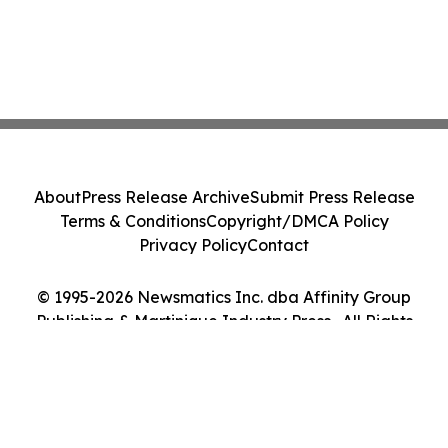
About
Press Release Archive
Submit Press Release
Terms & Conditions
Copyright/DMCA Policy
Privacy Policy
Contact
© 1995-2026 Newsmatics Inc. dba Affinity Group
Publishing & Martinique Industry Press . All Rights
Reserved.
Cookie Settings / Your Privacy Choices