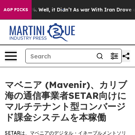
nd 40%. Well, it Didn’t
As war With Iran Drove oil P
AGP PICKS
マベニア (Mavenir)、カリブ
海の通信事業者SETAR向けに
マルチテナント型コンバージ
ド課金システムを本稼働
SETARは、マベニアのデジタル・イネーブルメントソリ