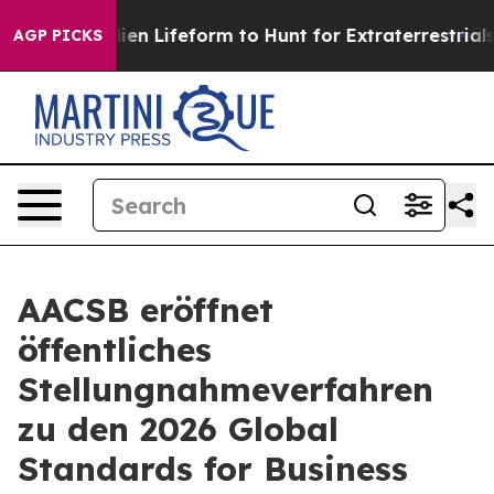
Virtual Alien Lifeform to Hunt for Extraterrestrials
Abo
AGP PICKS
AACSB eröffnet
öffentliches
Stellungnahmeverfahren
zu den 2026 Global
Standards for Business