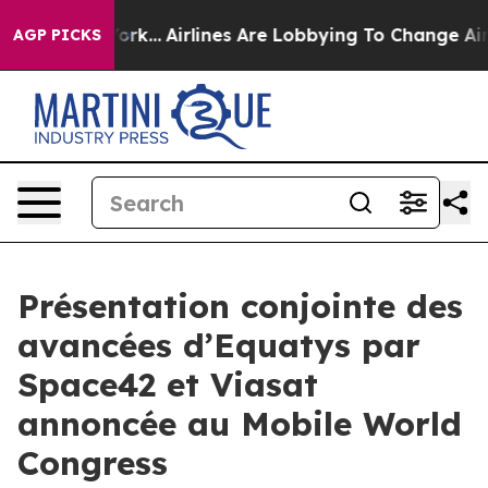
w York...
Airlines Are Lobbying To Change Airfare Font
AGP PICKS
Présentation conjointe des
avancées d’Equatys par
Space42 et Viasat
annoncée au Mobile World
Congress