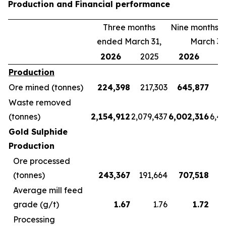
Production and Financial performance
Three months
Nine months 
ended March 31,
March 31
2026
2025
2026
2
Production
Ore mined (tonnes)
224,398
217,303
645,877
5
Waste removed
(tonnes)
2,154,912
2,079,437
6,002,316
6,4
Gold Sulphide
Production
Ore processed
(tonnes)
243,367
191,664
707,518
5
Average mill feed
grade (g/t)
1.67
1.76
1.72
Processing