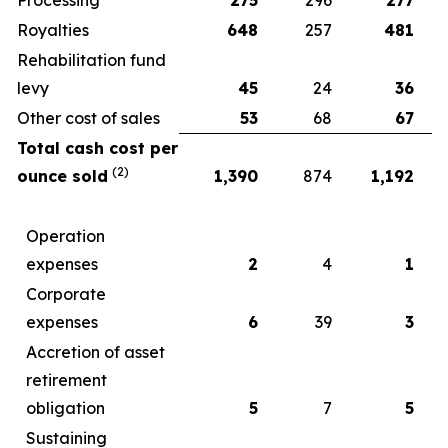
Royalties
648
257
481
Rehabilitation fund
levy
45
24
36
Other cost of sales
53
68
67
Total cash cost per
(2)
ounce sold
1,390
874
1,192
Operation
expenses
2
4
1
Corporate
expenses
6
39
3
Accretion of asset
retirement
obligation
5
7
5
Sustaining