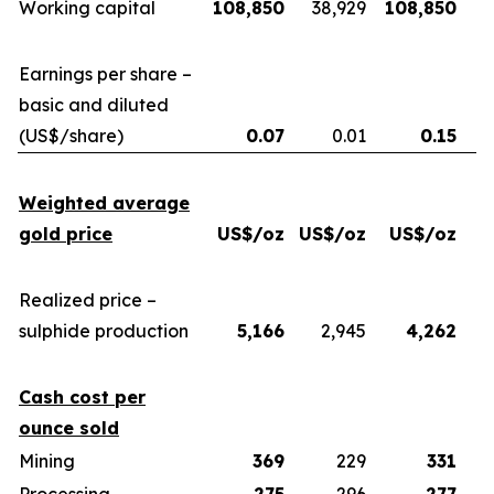
Working capital
108,850
38,929
108,850
Earnings per share –
basic and diluted
(US$/share)
0.07
0.01
0.15
Weighted average
gold price
US$/oz
US$/oz
US$/oz
U
Realized price –
sulphide production
5,166
2,945
4,262
Cash cost per
ounce sold
Mining
369
229
331
Processing
275
296
277